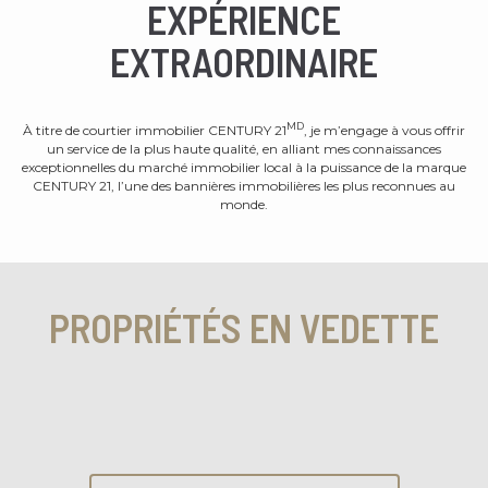
EXPÉRIENCE
EXTRAORDINAIRE
MD
À titre de courtier immobilier CENTURY 21
, je m’engage à vous offrir
un service de la plus haute qualité, en alliant mes connaissances
exceptionnelles du marché immobilier local à la puissance de la marque
CENTURY 21, l’une des bannières immobilières les plus reconnues au
monde.
PROPRIÉTÉS EN VEDETTE