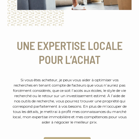
UNE EXPERTISE LOCALE
POUR L’ACHAT
Si vous êtes acheteur, je peux vous aider à optimiser vos
recherches en tenant compte de facteurs que vous n’auriez pas
forcément considérés, que ce soit l’accès aux écoles, le style de vie
recherché ou le retour sur un investissement estimé. À l’aide de
nos outils de recherche, vous pourrez trouver une propriété qui
correspond parfaitement à vos besoins. En plus de m’occuper de
tous les détails, je mettrai à profit mes connaissances du marché
local, mon expertise immobilière et mes compétences pour vous
aider à négocier le meilleur prix.