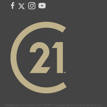
Link to Century 21 Canada's Twitter page
link to Century 21 Canada's facebook page
Link to Century 21 Canada's Instagram page
link to Century 21 Canada's YouTube page
Indépendant et autonome. MD/MC marques de commerce de Century