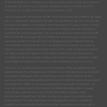
21 Real Estate LLC utilisées sous licence ou en vertu d’une sous-licence
autorisée. © Century 21 Canada, société en commandite, 2021 ©
Century 21 Canada, société en commandite, 2021
Les marques de commerce MLS®, Multiple Listing Service® et les logos
qui s’y rapportent désignent les services professionnels fournis par des
courtiers et agents immobiliers membres de
l’ACI
pour traiter l’achat,
la vente et la location à bail de biens immobiliers dans le cadre d’un
système de vente coopératif. Les marques de commerce REALTOR®,
REALTORS® et le logo REALTOR® sont contrôlés par
l’Association
canadienne de l’immeuble (ACI)
et désignent les professionnels de
l’immobilier membres de l’ACI. Utilisation sous licence. Le contenu
relatif aux inscriptions fourni par REALTOR.ca est utilisé sous licence
par des courtiers et agents immobiliers membres de
l’Association
canadienne de l’immeuble
. Cette promotion ne vise à solliciter ni des
propriétés actuellement inscrites ni des acheteurs liés par contrat.
Century 21 Canada, société en commandite, offre actuellement des
possibilités de franchisage dans certains marchés de choix au Canada.
Le présent message n’est transmis qu’à titre informatif et ne doit
aucunement être interprété comme une invitation à quiconque serait
actuellement affilié à une autre société de courtage immobilier. Ce
courriel contient de l’information confidentielle destinée à l’usage
exclusif de la personne ou de l’entité identifiée ci-dessus. Il est
strictement interdit de l’utiliser ou d’en divulguer le contenu sans
autorisation. Si vous avez reçu ce message par erreur, veuillez le
supprimer immédiatement et en aviser l’expéditeur par courriel, à