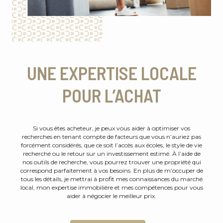
UNE EXPERTISE LOCALE
POUR L’ACHAT
Si vous êtes acheteur, je peux vous aider à optimiser vos
recherches en tenant compte de facteurs que vous n’auriez pas
forcément considérés, que ce soit l’accès aux écoles, le style de vie
recherché ou le retour sur un investissement estimé. À l’aide de
nos outils de recherche, vous pourrez trouver une propriété qui
correspond parfaitement à vos besoins. En plus de m’occuper de
tous les détails, je mettrai à profit mes connaissances du marché
local, mon expertise immobilière et mes compétences pour vous
aider à négocier le meilleur prix.