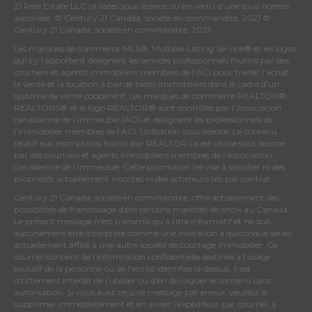
21 Real Estate LLC utilisées sous licence ou en vertu d’une sous-licence
autorisée. © Century 21 Canada, société en commandite, 2021 ©
Century 21 Canada, société en commandite, 2021
Les marques de commerce MLS®, Multiple Listing Service® et les logos
qui s’y rapportent désignent les services professionnels fournis par des
courtiers et agents immobiliers membres de
l’ACI
pour traiter l’achat,
la vente et la location à bail de biens immobiliers dans le cadre d’un
système de vente coopératif. Les marques de commerce REALTOR®,
REALTORS® et le logo REALTOR® sont contrôlés par
l’Association
canadienne de l’immeuble (ACI)
et désignent les professionnels de
l’immobilier membres de l’ACI. Utilisation sous licence. Le contenu
relatif aux inscriptions fourni par REALTOR.ca est utilisé sous licence
par des courtiers et agents immobiliers membres de
l’Association
canadienne de l’immeuble
. Cette promotion ne vise à solliciter ni des
propriétés actuellement inscrites ni des acheteurs liés par contrat.
Century 21 Canada, société en commandite, offre actuellement des
possibilités de franchisage dans certains marchés de choix au Canada.
Le présent message n’est transmis qu’à titre informatif et ne doit
aucunement être interprété comme une invitation à quiconque serait
actuellement affilié à une autre société de courtage immobilier. Ce
courriel contient de l’information confidentielle destinée à l’usage
exclusif de la personne ou de l’entité identifiée ci-dessus. Il est
strictement interdit de l’utiliser ou d’en divulguer le contenu sans
autorisation. Si vous avez reçu ce message par erreur, veuillez le
supprimer immédiatement et en aviser l’expéditeur par courriel, à