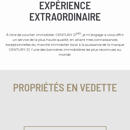
EXPÉRIENCE
EXTRAORDINAIRE
MD
À titre de courtier immobilier CENTURY 21
, je m’engage à vous offrir
un service de la plus haute qualité, en alliant mes connaissances
exceptionnelles du marché immobilier local à la puissance de la marque
CENTURY 21, l’une des bannières immobilières les plus reconnues au
monde.
PROPRIÉTÉS EN VEDETTE