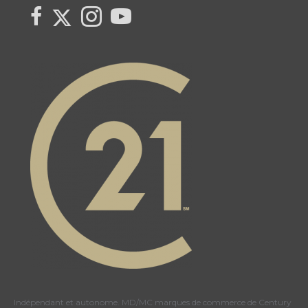
Link to Century 21 Canada's Twitter page
link to Century 21 Canada's facebook page
Link to Century 21 Canada's Instagram page
link to Century 21 Canada's YouTube page
Indépendant et autonome. MD/MC marques de commerce de Century