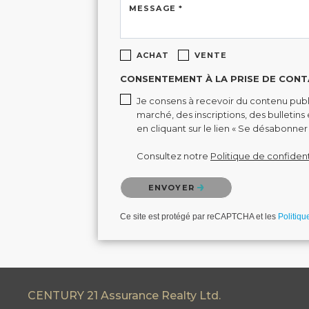
MESSAGE *
ACHAT
VENTE
CONSENTEMENT À LA PRISE DE CONT
Je consens à recevoir du contenu publi
marché, des inscriptions, des bulletin
en cliquant sur le lien « Se désabonner 
Consultez notre
Politique de confident
Veuillez confirmer que vous n'êtes pas un 
ENVOYER
Ce site est protégé par reCAPTCHA et les
Politiqu
CENTURY 21 Assurance Realty Ltd.