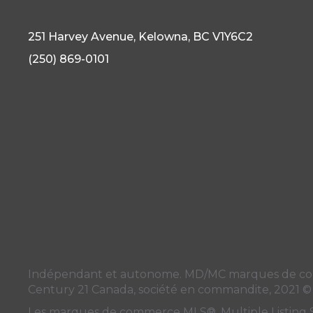
251 Harvey Avenue, Kelowna, BC V1Y6C2
(250) 869-0101
Indépendant et autonome. MD/MC marques de commer
Century 21 Canada, société en commandite, 2021 ©
Les marques de commerce MLS®, Multiple Listing Serv