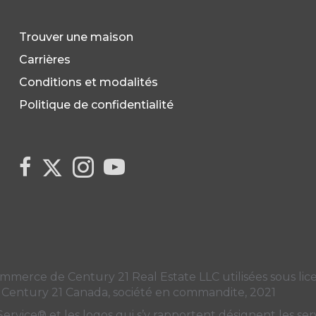
Trouver une maison
Carrières
Conditions et modalités
Politique de confidentialité
Link to Century 21 Canada's Twitter page
link to Century 21 Canada's facebook page
Link to Century 21 Canada's Instagram 
link to Century 21 Canada's YouT
ce de Century 21 Real Estate LLC utilisées sous licen
 Century 21 Canada, société en commandite, 2021
ice® et les logos qui s’y rapportent désignent les servi