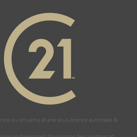
page
ube page
ce ou en vertu d’une sous-licence autorisée. ©
ces professionnels fournis par des courtiers et