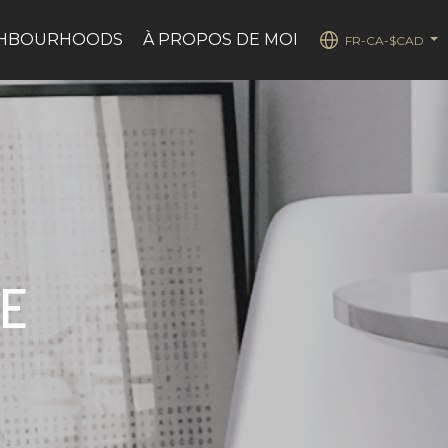
GHBOURHOODS
À PROPOS DE MOI
FR-CA-$CAD
...
TE